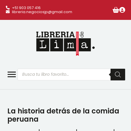
+51 903 057 416
libreria.negociosjp@gmail.com
Búsqueda
de
productos
La historia detrás de la comida
peruana