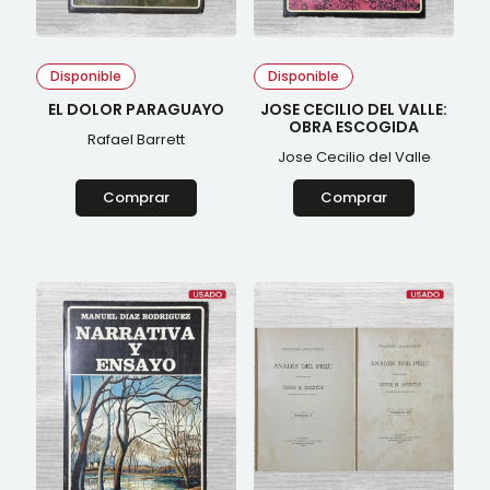
Historia del Perú
Historia Universal
Ingeniería
Joyerías
Disponible
Disponible
Juegos
Lingüística
EL DOLOR PARAGUAYO
JOSE CECILIO DEL VALLE:
OBRA ESCOGIDA
Literatura europea
Rafael Barrett
Literatura peruana
Jose Cecilio del Valle
Literatura universal
Mapas
Comprar
Comprar
Marxismo
Masonería
Matemática
Matemáticas
Medicina y salud
Memorias
Minería
Mineria
Museología
Música
Numismática
Periodismo
Poesía
Política
Psicología