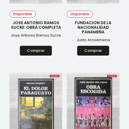
Comunismo
Crítica literaria
Crónica Literaria
Disponible
Disponible
Cuadros
JOSE ANTONIO RAMOS
FUNDACION DE LA
Deportes
SUCRE: OBRA COMPLETA
NACIONALIDAD
Derecho
PANAMEÑA
Diccionarios
Jose Antonio Ramos Sucre
Economía
Justo Arosemena
Educación
Empresa
Comprar
Comprar
Enciclopedia
Ensayo
Entrevistas
Esoterismo
Estrategia
Estudios de género
Etnografía
Facsimilar
Feminismo
Filosofía
Física
Fotografía
Fotografìa
Gastronomía
Geografía del Perú