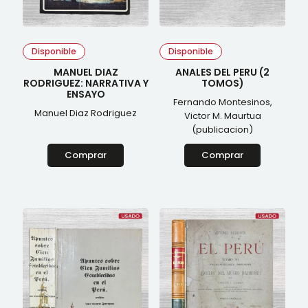
Religión
Revista
Separata
Sexología
Disponible
Disponible
Sociologia
Sociología
MANUEL DIAZ
ANALES DEL PERU (2
Suplemento
RODRIGUEZ: NARRATIVA Y
TOMOS)
ENSAYO
Teatro
Fernando Montesinos,
Tecnología
Manuel Diaz Rodriguez
Victor M. Maurtua
Teología
(publicacion)
Textilería
Textileria
Comprar
Comprar
Toros
Turismo