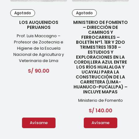
Agotado
Agotado
LOS AUQUENIDOS
MINISTERIO DE FOMENTO
PERUANOS
– DIRECCIÓN DE
CAMINOS Y
Prof. Luis Maccagno –
FERROCARRILES –
Profesor de Zootecnia e
BOLETÍN N°1. 1ER Y 2DO
TRIMESTRES 1938 –
Higiene de la Escuela
ESTUDIOS Y
Nacional de Agricultura y
EXPLORACIONES EN LA
Veterinaria de Lima
CORDILLERA AZUL ENTRE
LOS RÍOS HUALALGA Y
S/
90.00
UCAYALI PARA LA
CONSTRUCCIÓN DE LA
CARRETERA (LIMA-
HUANUCO-PUCALLPA) –
INCLUYE MAPAS
Ministerio de Fomento
S/
140.00
Avísame
Avísame