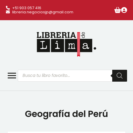
+51 903 057 416
libreria.negociosjp@gmail.com
Búsqueda
de
productos
Geografía del Perú