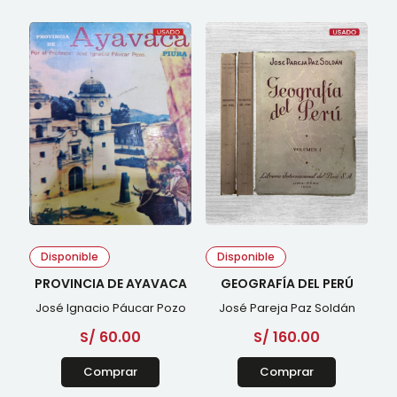
Disponible
Disponible
PROVINCIA DE AYAVACA
GEOGRAFÍA DEL PERÚ
José Ignacio Páucar Pozo
José Pareja Paz Soldán
S/
60.00
S/
160.00
Comprar
Comprar