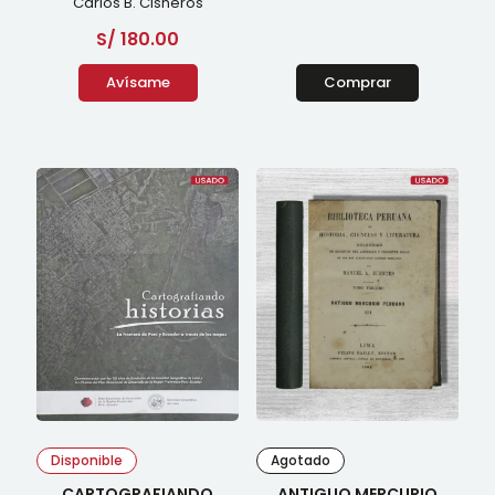
Carlos B. Cisneros
S/
180.00
Avísame
Comprar
Disponible
Agotado
CARTOGRAFIANDO
ANTIGUO MERCURIO