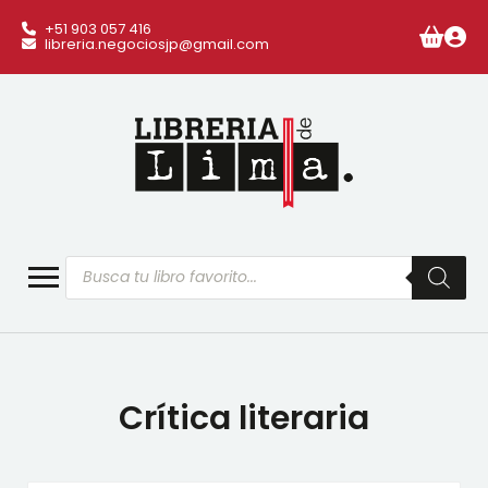
+51 903 057 416
libreria.negociosjp@gmail.com
Búsqueda
de
productos
Crítica literaria