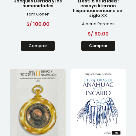
Jacques Derrida y las
El estilo es la idea :
humanidades
ensayo literario
hispanoamericano del
Tom Cohen
siglo XX
S/
100.00
Alberto Paredes
S/
90.00
Comprar
Comprar