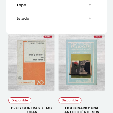
Tapa
0.200
158
Estado
311
EDIAR SOC. ANÓN. EDITORES
473
Nuevo
Blanda
Usada
Con estuche
Usado
Dura
Disponible
Disponible
PRO Y CONTRAS DE MC
FICCIONARIO: UNA
LUHAN
ANTOLOGÍA DE SUS