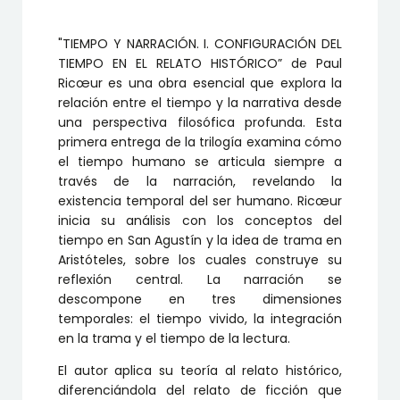
TIEMPO
EN
EL
"TIEMPO Y NARRACIÓN. I. CONFIGURACIÓN DEL
RELATO
HISTÓRICO
TIEMPO EN EL RELATO HISTÓRICO” de Paul
cantidad
Ricœur es una obra esencial que explora la
relación entre el tiempo y la narrativa desde
una perspectiva filosófica profunda. Esta
primera entrega de la trilogía examina cómo
el tiempo humano se articula siempre a
través de la narración, revelando la
existencia temporal del ser humano. Ricœur
inicia su análisis con los conceptos del
tiempo en San Agustín y la idea de trama en
Aristóteles, sobre los cuales construye su
reflexión central. La narración se
descompone en tres dimensiones
temporales: el tiempo vivido, la integración
en la trama y el tiempo de la lectura.
El autor aplica su teoría al relato histórico,
diferenciándola del relato de ficción que