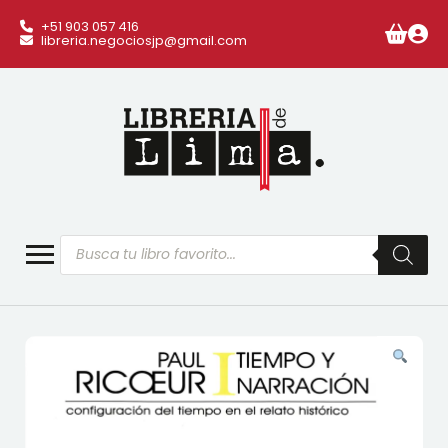
+51 903 057 416
libreria.negociosjp@gmail.com
Búsqueda
de
productos