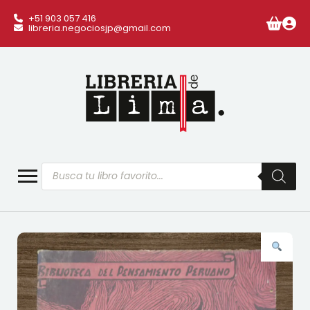
+51 903 057 416
libreria.negociosjp@gmail.com
Búsqueda
de
productos