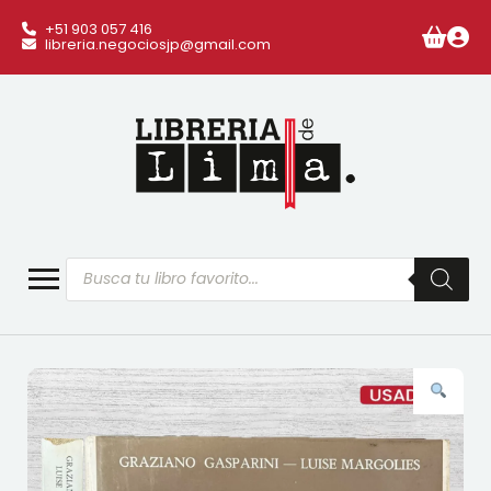
+51 903 057 416
libreria.negociosjp@gmail.com
Búsqueda
de
productos