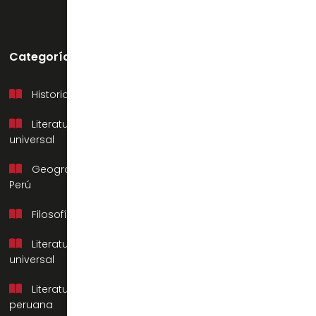
Categorías
Soporte
Historia del Perú
Mi cuenta
Literatura
Preguntas frecuentes
universal
Contacto
Geografía del
Nosotros
Perú
Filosofía
Literatura
universal
Literatura
peruana