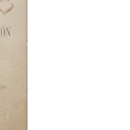
de Marco Tulio Ci
S/
30.00
Agotado
Avísame
Puedes comunicarte al
+51 9
consultar cuándo habrá repos
VIDA Y DISCURSOS de Marco Tul