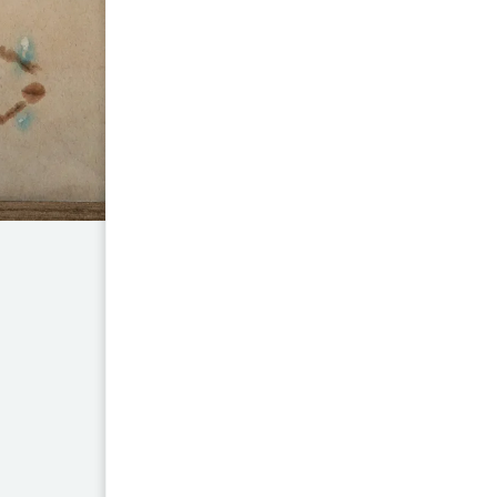
ofrece una visión profunda sobr
más grandes oradores y filóso
Cicerón reflexiona sobre su tra
al lector una perspectiva únic
filosofía. A través de sus dis
tradicional y se exploran te
individuo en la sociedad.
Cicerón, conocido por su elocue
cuestiones filosóficas que 
conexiones entre cultura y retó
buscan libros sobre la vida de 
la filosofía y la retórica. La obr
la palabra como un medio pa
rodea.