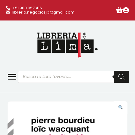
+51 903 057 416
libreria.negociosjp@gmail.com
Búsqueda
de
productos