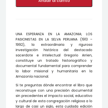
ESPERANZA
Añadir al carrito
EN
LA
AMAZONIA;
LOS
PASIONISTAS
EN
LA
UNA ESPERANZA EN LA AMAZONIA; LOS
SELVA
PERUANA
PASIONISTAS EN LA SELVA PERUANA (1913 –
(1913
1992), la extraordinaria y rigurosa
–
investigación histórica del destacado
1992)
sacerdote e intelectual Gregorio Arrien,
cantidad
constituye un tratado historiográfico y
documental fundamental para comprender
la labor misional y humanitaria en la
Amazonía nacional.
Si te preguntas dónde encontrar el libro que
reconstruye con una precisión documental
sin precedentes el impacto social, educativo
y cultural de esta congregación religiosa a lo
largo de casi un siglo, esta cuidada edición