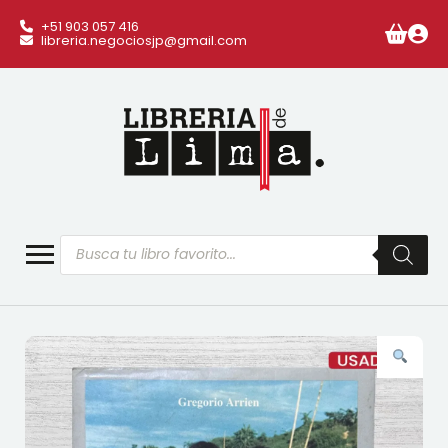
+51 903 057 416
libreria.negociosjp@gmail.com
Búsqueda
de
productos