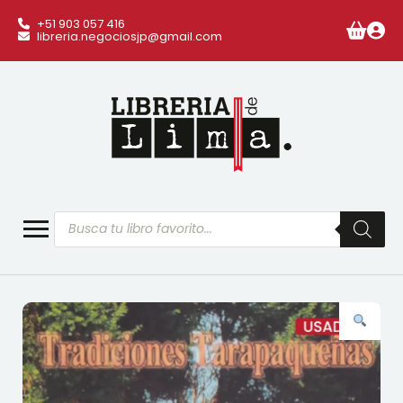
+51 903 057 416
libreria.negociosjp@gmail.com
Búsqueda
de
productos