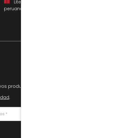
Literatura
peruana
os productos, tendencias y ofertas
cidad
.