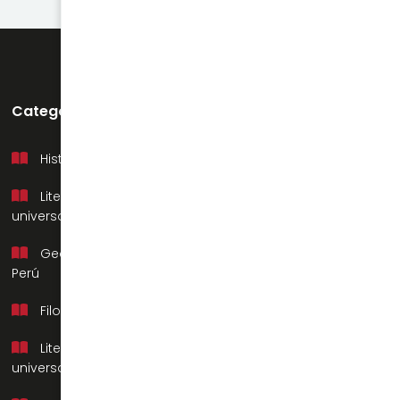
Categorías
Soporte
Historia del Perú
Mi cuenta
Literatura
Preguntas frecuentes
universal
Contacto
Geografía del
Nosotros
Perú
Filosofía
Literatura
universal