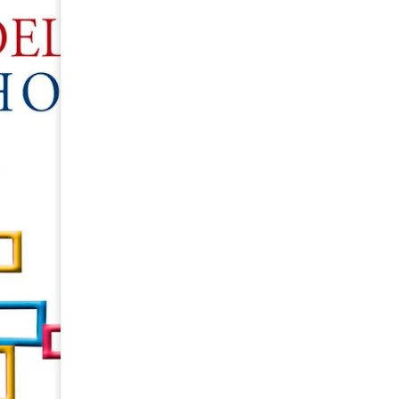
de Elmer Guillermo
S/
57.00
Agotado
Avísame
Puedes comunicarte al
+51 9
consultar cuándo habrá repos
TEORÍA DEL DERECHO de Elmer 