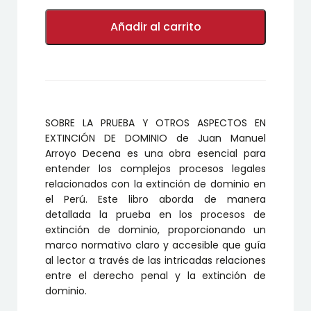
SOBRE
LA
Añadir al carrito
PRUEBA
Y
OTROS
ASPECTOS
EN
EXTINCIÓN
DE
SOBRE LA PRUEBA Y OTROS ASPECTOS EN
DOMINIO
cantidad
EXTINCIÓN DE DOMINIO de Juan Manuel
Arroyo Decena es una obra esencial para
entender los complejos procesos legales
relacionados con la extinción de dominio en
el Perú. Este libro aborda de manera
detallada la prueba en los procesos de
extinción de dominio, proporcionando un
marco normativo claro y accesible que guía
al lector a través de las intricadas relaciones
entre el derecho penal y la extinción de
dominio.