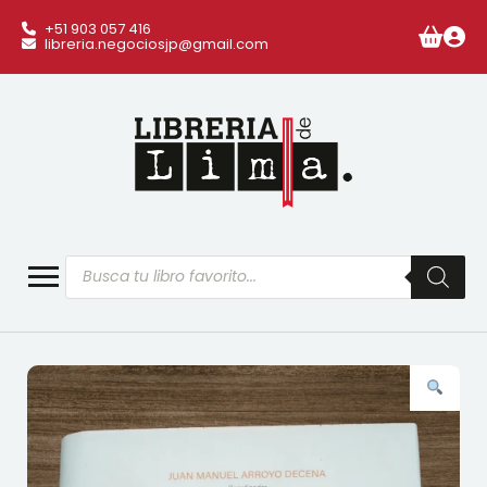
+51 903 057 416
libreria.negociosjp@gmail.com
Búsqueda
de
productos