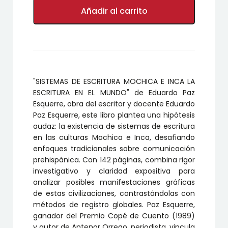
SISTEMAS
DE
Añadir al carrito
ESCRITURA
MOCHICA
E
INCA
LA
ESCRITURA
EN
"SISTEMAS DE ESCRITURA MOCHICA E INCA LA
EL
MUNDO
ESCRITURA EN EL MUNDO" de Eduardo Paz
cantidad
Esquerre, obra del escritor y docente Eduardo
Paz Esquerre, este libro plantea una hipótesis
audaz: la existencia de sistemas de escritura
en las culturas Mochica e Inca, desafiando
enfoques tradicionales sobre comunicación
prehispánica. Con 142 páginas, combina rigor
investigativo y claridad expositiva para
analizar posibles manifestaciones gráficas
de estas civilizaciones, contrastándolas con
métodos de registro globales. Paz Esquerre,
ganador del Premio Copé de Cuento (1989)
y autor de Antenor Orrego, periodista, vincula