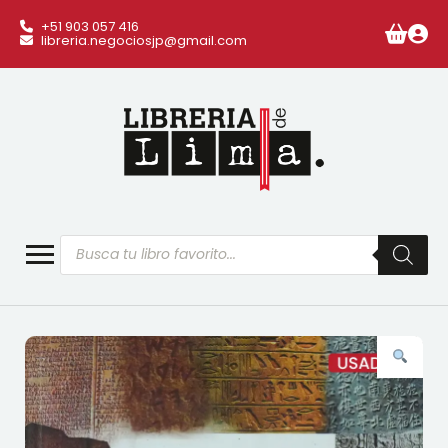
+51 903 057 416
libreria.negociosjp@gmail.com
Búsqueda
de
productos