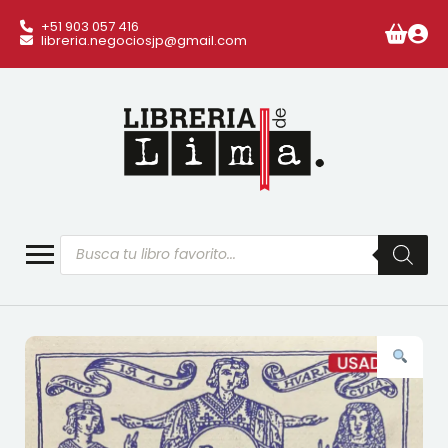
+51 903 057 416
libreria.negociosjp@gmail.com
Búsqueda
de
productos