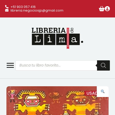
+51 903 057 416
libreria.negociosjp@gmail.com
Búsqueda
de
productos