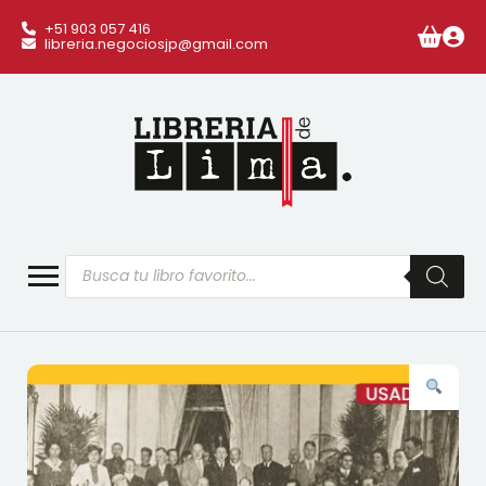
+51 903 057 416
libreria.negociosjp@gmail.com
Búsqueda
de
productos