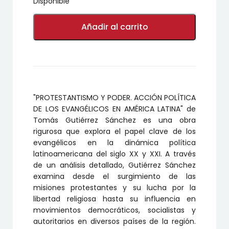
Disponible
PROTESTANTISMO
Y
Añadir al carrito
PODER.
ACCIÓN
POLÍTICA
DE
LOS
EVANGÉLICOS
EN
"PROTESTANTISMO Y PODER. ACCIÓN POLÍTICA
AMÉRICA
LATINA
DE LOS EVANGÉLICOS EN AMÉRICA LATINA" de
cantidad
Tomás Gutiérrez Sánchez es una obra
rigurosa que explora el papel clave de los
evangélicos en la dinámica política
latinoamericana del siglo XX y XXI. A través
de un análisis detallado, Gutiérrez Sánchez
examina desde el surgimiento de las
misiones protestantes y su lucha por la
libertad religiosa hasta su influencia en
movimientos democráticos, socialistas y
autoritarios en diversos países de la región.