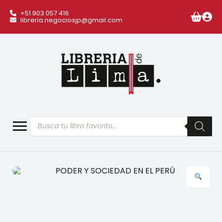
+51 903 057 416
libreria.negociosjp@gmail.com
Búsqueda
de
productos