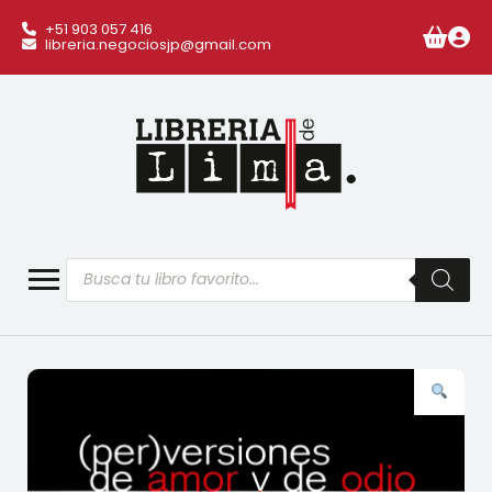
+51 903 057 416
libreria.negociosjp@gmail.com
Búsqueda
de
productos