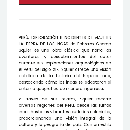
E
INCIDENTES
DE
VIAJE
EN
LA
TIERRA
PERÚ: EXPLORACIÓN E INCIDENTES DE VIAJE EN
DE
LOS
LA TIERRA DE LOS INCAS de Ephraim George
INCAS
Squier es una obra clásica que narra las
cantidad
aventuras y descubrimientos del autor
durante sus exploraciones arqueológicas en
el Perú del siglo XIX. Squier ofrece una visión
detallada de la historia del Imperio Inca,
destacando cómo los incas se adaptaron al
entorno geográfico de manera ingeniosa.
A través de sus relatos, Squier recorre
diversas regiones del Perú, desde las ruinas
incas hasta las vibrantes ciudades coloniales,
proporcionando una visión integral de la
cultura y la geografía del país. Con un estilo