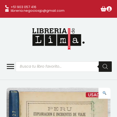
+51 903 057 416
libreria.negociosjp@gmail.com
Búsqueda
de
productos