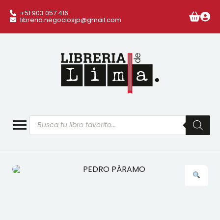
+51 903 057 416
libreria.negociosjp@gmail.com
Búsqueda
de
productos