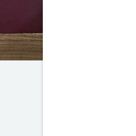
contexto de la independencia 
habilidad para fusionar lo sol
proporciona a los lectores un
evoca esta pieza musical embl
La obra se convierte en un recu
en libros sobre la música de 
explorar el legado cultural q
claro y accesible, este texto
historia a reflexionar sobre el 
peruana.
Año
1869
Autor
Claudio Rebagli