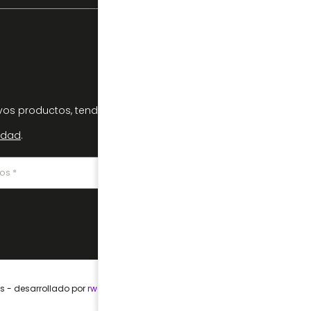
os productos, tendencias y ofertas
cidad
.
os - desarrollado por
rweb