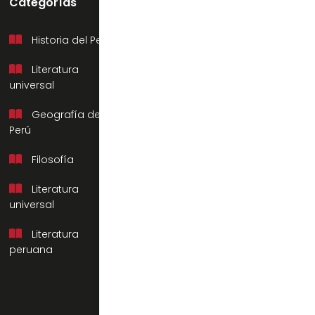
Categorías
Soporte
Historia del Perú
Mi cuenta
Literatura
Preguntas frecuentes
universal
Contacto
Geografía del
Nosotros
Perú
Filosofía
Literatura
universal
Literatura
peruana