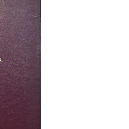
NACIONAL D
de Claudio Rebagli
S/
400.00
Disponible
PARTITURA
DEL
Añadir al carrito
HIMNO
NACIONAL
DEL
PERÚ
cantidad
PARTITURA DEL HIMNO NACIONAL
obra esencial que captura la ese
libro no solo presenta la parti
análisis profundo sobre su con