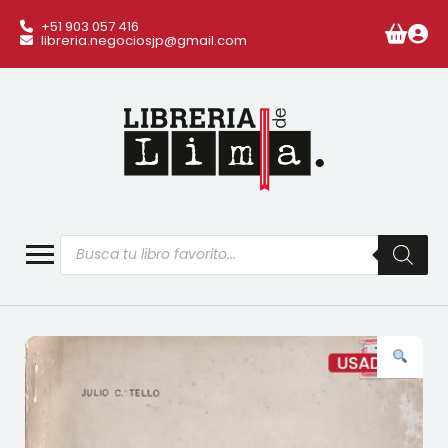
+51 903 057 416
libreria.negociosjp@gmail.com
Búsqueda
de
productos