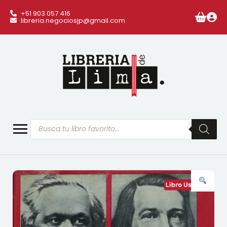
+51 903 057 416
libreria.negociosjp@gmail.com
Búsqueda
de
productos