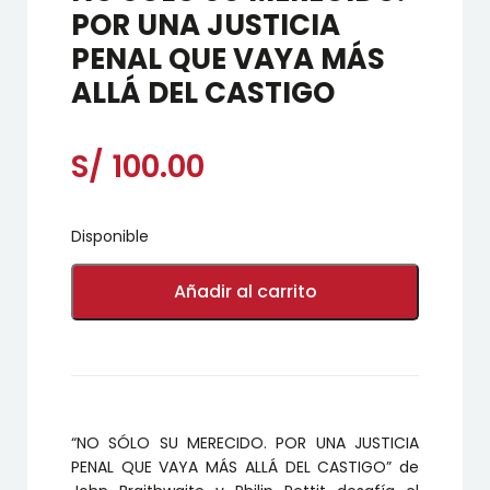
POR UNA JUSTICIA
PENAL QUE VAYA MÁS
ALLÁ DEL CASTIGO
S/
100.00
Disponible
NO
SÓLO
Añadir al carrito
SU
MERECIDO.
POR
UNA
JUSTICIA
PENAL
QUE
“NO SÓLO SU MERECIDO. POR UNA JUSTICIA
VAYA
MÁS
PENAL QUE VAYA MÁS ALLÁ DEL CASTIGO” de
ALLÁ