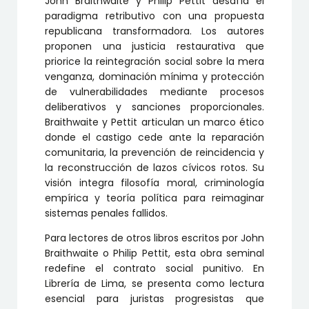
John Braithwaite y Philip Pettit desafía el
DEL
paradigma retributivo con una propuesta
CASTIGO
republicana transformadora. Los autores
cantidad
proponen una justicia restaurativa que
priorice la reintegración social sobre la mera
venganza, dominación mínima y protección
de vulnerabilidades mediante procesos
deliberativos y sanciones proporcionales.
Braithwaite y Pettit articulan un marco ético
donde el castigo cede ante la reparación
comunitaria, la prevención de reincidencia y
la reconstrucción de lazos cívicos rotos. Su
visión integra filosofía moral, criminología
empírica y teoría política para reimaginar
sistemas penales fallidos.
Para lectores de otros libros escritos por John
Braithwaite o Philip Pettit, esta obra seminal
redefine el contrato social punitivo. En
Librería de Lima, se presenta como lectura
esencial para juristas progresistas que