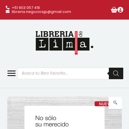
+51 903 057 416
libreria.negociosjp@gmail.com
Búsqueda
de
productos