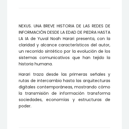
INFORMACIÓN
DESDE
LA
EDAD
DE
NEXUS. UNA BREVE HISTORIA DE LAS REDES DE
PIEDRA
INFORMACIÓN DESDE LA EDAD DE PIEDRA HASTA
HASTA
LA IA de Yuval Noah Harari presenta, con la
LA
claridad y alcance característicos del autor,
IA
cantidad
un recorrido sintético por la evolución de los
sistemas comunicativos que han tejido la
historia humana.
Harari traza desde las primeras señales y
rutas de intercambio hasta las arquitecturas
digitales contemporáneas, mostrando cómo
la transmisión de información transforma
sociedades, economías y estructuras de
poder.