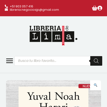
+51 903 057 416
libreria.negociosjp@gmail.com
Búsqueda
de
productos