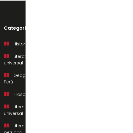
Categorías
Soporte
Historia del Perú
Mi cuenta
Literatura
Preguntas frecuentes
universal
Contacto
Geografía del
Nosotros
Perú
Filosofía
Literatura
universal
Literatura
peruana