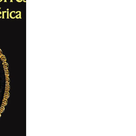
DE AMÉRIC
de Celia Cussen
S/
50.00
Agotado
Avísame
Puedes comunicarte al
+51 9
consultar cuándo habrá repos