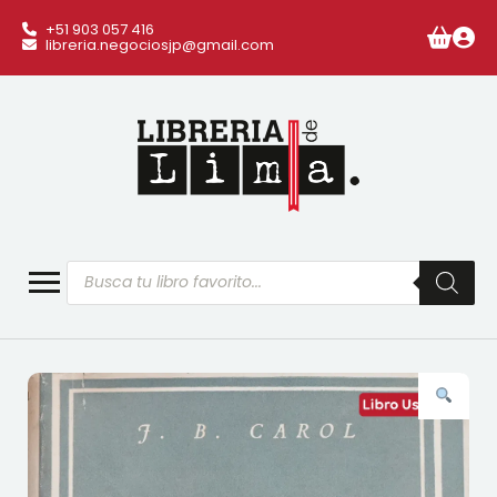
+51 903 057 416
libreria.negociosjp@gmail.com
Búsqueda
de
productos