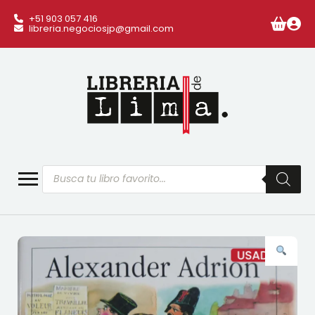
+51 903 057 416
libreria.negociosjp@gmail.com
Búsqueda
de
productos