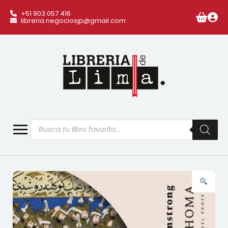
+51 903 057 416
libreria.negociosjp@gmail.com
Búsqueda
de
productos