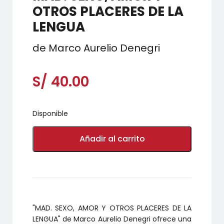
OTROS PLACERES DE LA
LENGUA
de Marco Aurelio Denegri
S/
40.00
Disponible
MAD.
SEXO,
Añadir al carrito
AMOR
Y
OTROS
PLACERES
DE
LA
LENGUA
"MAD. SEXO, AMOR Y OTROS PLACERES DE LA
cantidad
LENGUA" de Marco Aurelio Denegri ofrece una