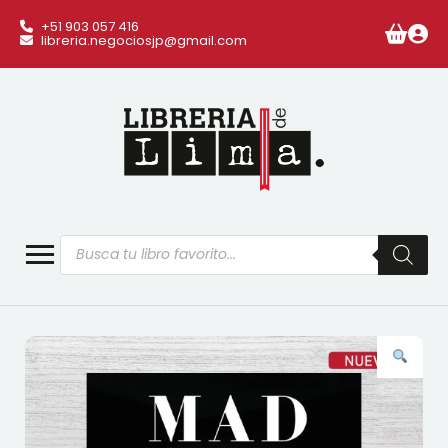
+51 903 057 416
libreria.negociosjp@gmail.com
Búsqueda
de
productos