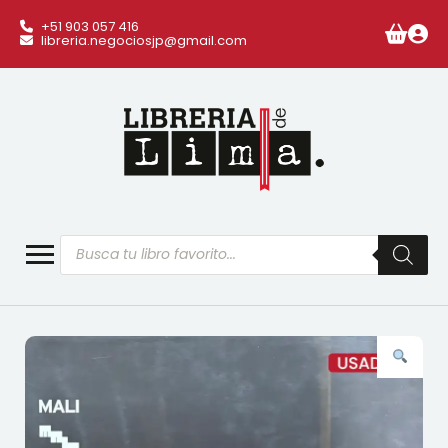
+51 903 057 416
libreria.negociosjp@gmail.com
Búsqueda
de
productos