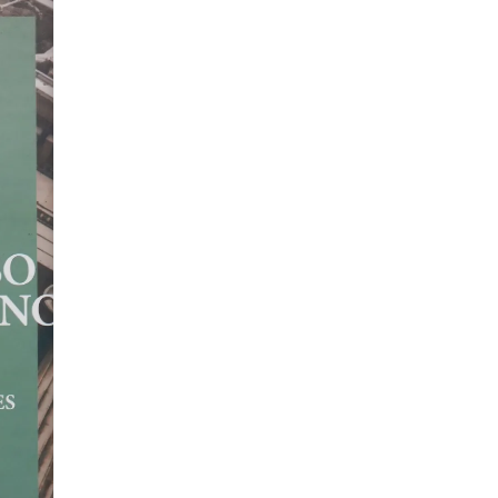
DEFENSA EN
PENAL PER
de Cristhian Cerna 
Paiva
S/
70.00
Disponible
LOS
MEDIOS
Añadir al carrito
TECNICOS
DE
DEFENSA
EN
EL
PROCESO
PENAL