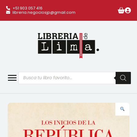
+51 903 057 416
libreria.negociosjp@gmail.com
Búsqueda
de
productos