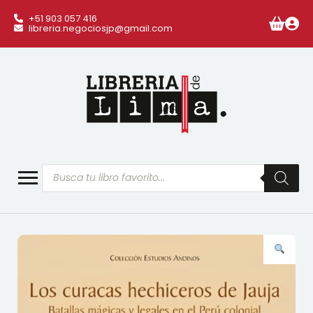
+51 903 057 416
libreria.negociosjp@gmail.com
Búsqueda
de
productos