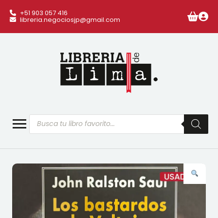
+51 903 057 416
libreria.negociosjp@gmail.com
Búsqueda
de
productos