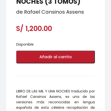
NOCHES (3 TOMOS)
de Rafael Cansinos Assens
S/
1,200.00
Disponible
LIBRO
DE
Añadir al carrito
LAS
MIL
Y
UNA
NOCHES
(3
TOMOS)
LIBRO DE LAS MIL Y UNA NOCHES traducido por
cantidad
Rafael Cansinos Assens, es una de las
versiones más reconocidas en lengua
española de esta célebre recopilación de