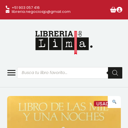
+51 903 057 416
libreria.negociosjp@gmail.com
Búsqueda
de
productos