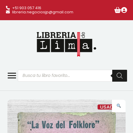
+51 903 057 416
libreria.negociosjp@gmail.com
Búsqueda
de
productos