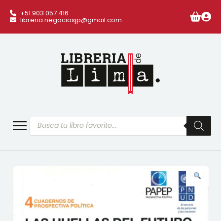
+51 903 057 416
libreria.negociosjp@gmail.com
Búsqueda
de
productos