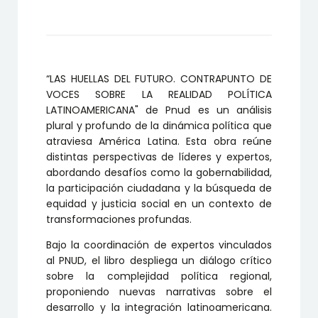
FUTURO.
CONTRAPUNTO
DE
VOCES
SOBRE
LA
“LAS HUELLAS DEL FUTURO. CONTRAPUNTO DE
REALIDAD
POLÍTICA
VOCES SOBRE LA REALIDAD POLÍTICA
LATINOAMERICANA
LATINOAMERICANA" de Pnud es un análisis
cantidad
plural y profundo de la dinámica política que
atraviesa América Latina. Esta obra reúne
distintas perspectivas de líderes y expertos,
abordando desafíos como la gobernabilidad,
la participación ciudadana y la búsqueda de
equidad y justicia social en un contexto de
transformaciones profundas.
Bajo la coordinación de expertos vinculados
al PNUD, el libro despliega un diálogo crítico
sobre la complejidad política regional,
proponiendo nuevas narrativas sobre el
desarrollo y la integración latinoamericana.