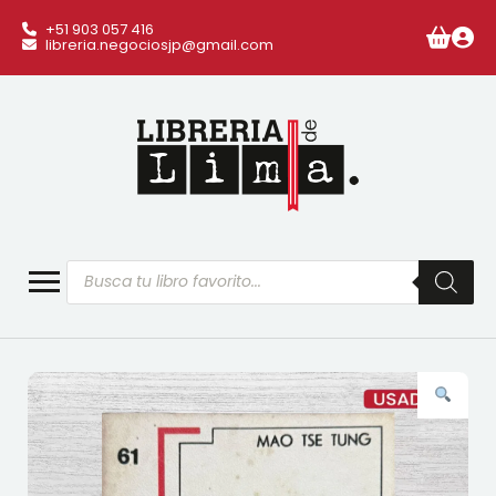
+51 903 057 416
libreria.negociosjp@gmail.com
Búsqueda
de
productos