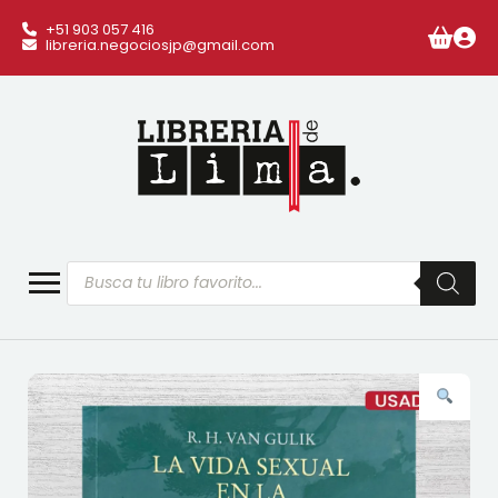
+51 903 057 416
libreria.negociosjp@gmail.com
Búsqueda
de
productos