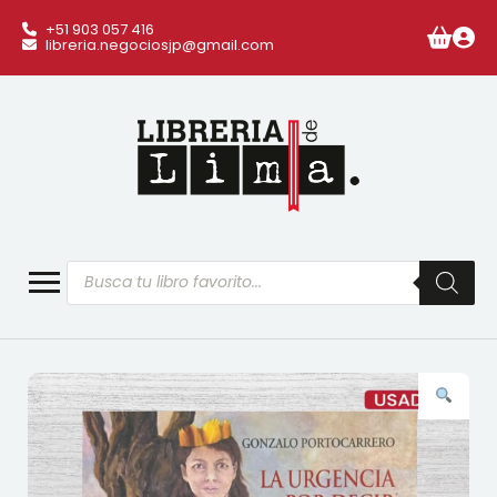
+51 903 057 416
libreria.negociosjp@gmail.com
Búsqueda
de
productos