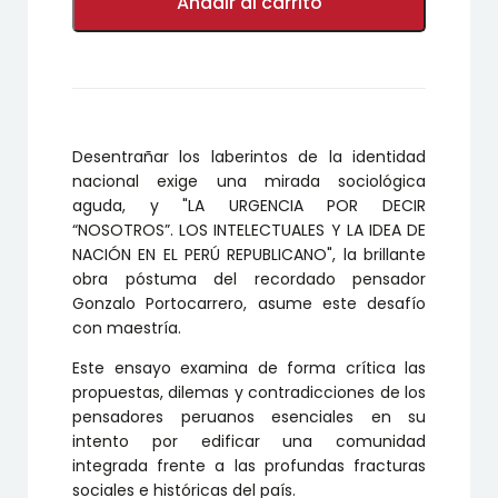
URGENCIA
Añadir al carrito
POR
DECIR
“NOSOTROS”.
LOS
INTELECTUALES
Y
LA
Desentrañar los laberintos de la identidad
IDEA
DE
nacional exige una mirada sociológica
NACIÓN
aguda,
y
"LA URGENCIA POR DECIR
EN
“NOSOTROS”. LOS INTELECTUALES Y LA IDEA DE
EL
NACIÓN EN EL PERÚ REPUBLICANO"
,
la brillante
PERÚ
obra póstuma del recordado pensador
REPUBLICANO
cantidad
Gonzalo Portocarrero
,
asume este desafío
con maestría.
Este ensayo examina de forma crítica las
propuestas,
dilemas y contradicciones de los
pensadores peruanos esenciales en su
intento por edificar una comunidad
integrada frente a las profundas fracturas
sociales e históricas del país.