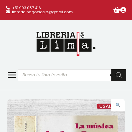
+51 903 057 416
libreria.negociosjp@gmail.com
Búsqueda
de
productos