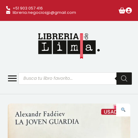
+51 903 057 416
libreria.negociosjp@gmail.com
Búsqueda
de
productos