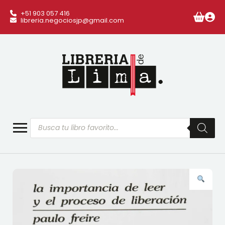
+51 903 057 416
libreria.negociosjp@gmail.com
Búsqueda
de
productos