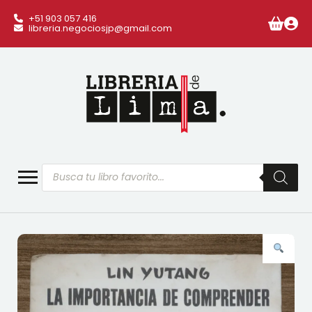
+51 903 057 416
libreria.negociosjp@gmail.com
Búsqueda
de
productos