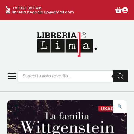
+51 903 057 416
libreria.negociosjp@gmail.com
Búsqueda
de
productos