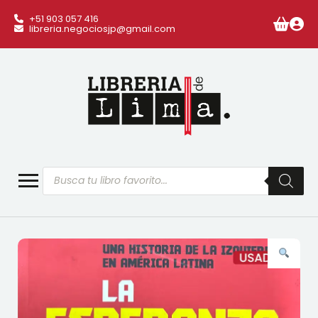
+51 903 057 416
libreria.negociosjp@gmail.com
Búsqueda
de
productos