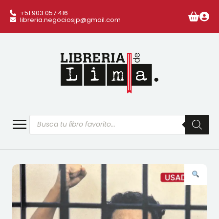
+51 903 057 416
libreria.negociosjp@gmail.com
Búsqueda
de
productos