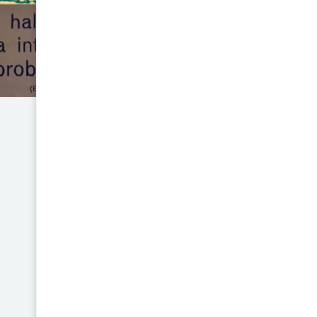
humano. A través de casos arq
de lugar (ooparts), monume
desaparecidas, el autor cuestio
Touchard expone cómo cierto
cronologías establecidas y p
avanzados en culturas antiguas
del todo.
El libro no solo recopila evid
invita a reflexionar sobre los l
necesidad de una mente abierta
claro y provocador, Touchard i
los vestigios del pasado parec
lo que se acepta comúnmente. 
se interesan por los misterios 