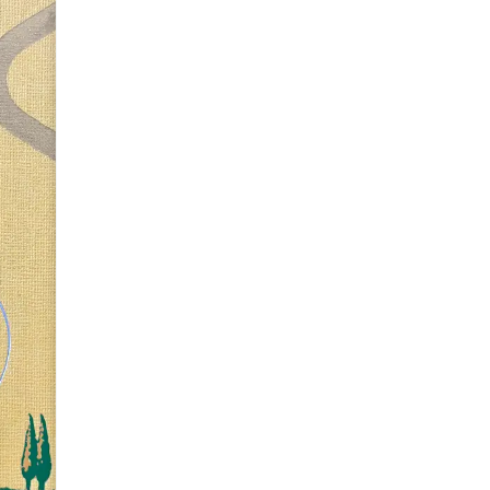
MISTERIOS
de Michel-Claude
Agotado
Avísame
Puedes comunicarte al
+51 9
consultar cuándo habrá repos
LA ARQUEOLOGÍA MISTERIOSA d
intrigante que desafía las in