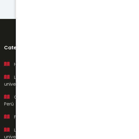
Categorías
Soporte
Historia del Perú
Mi cuenta
Literatura
Preguntas frecuentes
universal
Contacto
Geografía del
Nosotros
Perú
Filosofía
Literatura
universal